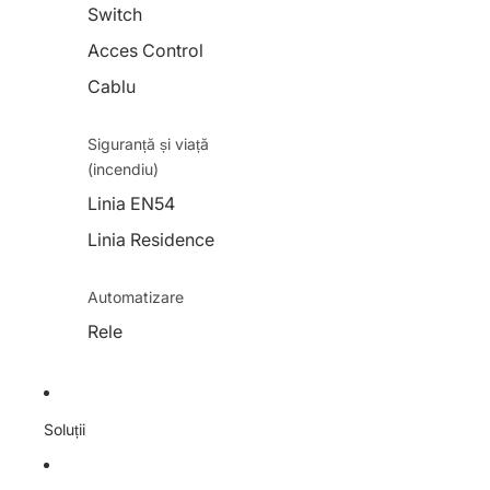
Switch
Acces Control
Cablu
Siguranță și viață
(incendiu)
Linia EN54
Linia Residence
Automatizare
Rele
Soluții