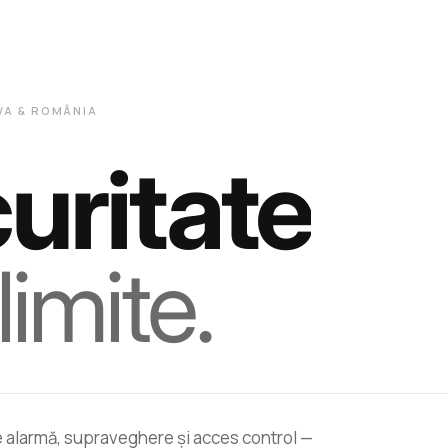
OVA & ROMÂNIA
uritate
limite.
e alarmă, supraveghere și acces control —