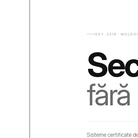
EST. 2018 · MOLD
Sec
fără 
Sisteme certificate d